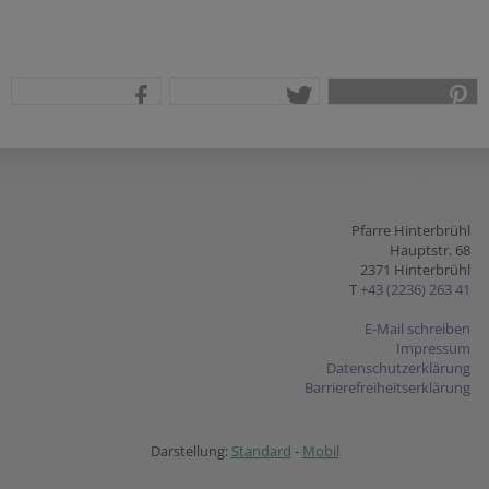
teilen
tweet
pin it
Pfarre Hinterbrühl
Hauptstr. 68
2371 Hinterbrühl
T
+43 (2236) 263 41
E-Mail schreiben
Impressum
Datenschutzerklärung
Barrierefreiheitserklärung
Darstellung:
Standard
-
Mobil