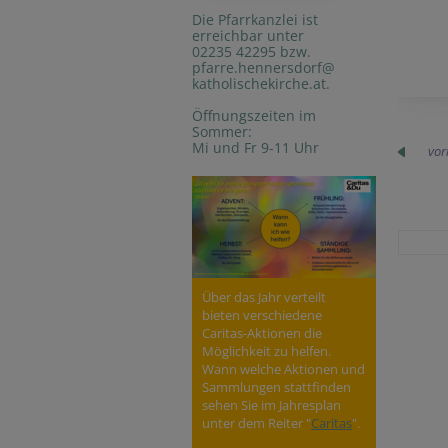
Die Pfarrkanzlei ist
erreichbar unter
02235 42295 bzw.
pfarre.hennersdorf@
katholischekirche.at.
Öffnungszeiten im
Sommer:
Mi und Fr 9-11 Uhr
vor
Über das Jahr verteilt
bieten verschiedene
Caritas-Aktionen die
Möglichkeit zu helfen.
Wann welche Aktionen und
Sammlungen stattfinden
sehen Sie im Jahresplan
unter dem Reiter "
Caritas
".