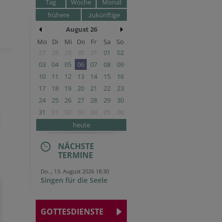
Tag
Woche
Monat
frühere
zukünftige
August 26
Mo
Di
Mi
Do
Fr
Sa
So
27
28
29
30
31
01
02
03
04
05
06
07
08
09
10
11
12
13
14
15
16
17
18
19
20
21
22
23
24
25
26
27
28
29
30
31
01
02
03
04
05
06
heute
NÄCHSTE
TERMINE
Do.., 13. August 2026 18:30
Singen für die Seele
GOTTESDIENSTE