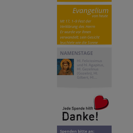
Evangelium
von heute
Mt 17, 1–9 Fest der
Verklärung des Herrn
Er wurde vor ihnen
verwandelt; sein Gesicht
leuchtete wie die Sonne
NAMENSTAGE
Hl. Felicissimus
und hl. Agapitus,
Hl. Gezelinus
(Gozelin), Hl.
Gilbert, Hl....
Spenden bitte an: