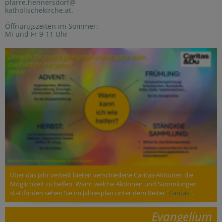
pfarre.hennersdorf@
katholischekirche.at.
Öffnungszeiten im Sommer:
Mi und Fr 9-11 Uhr
Über das Jahr verteilt bieten verschiedene Caritas-Aktionen die
Möglichkeit zu helfen. Wann welche Aktionen und Sammlungen
stattfinden sehen Sie im Jahresplan unter dem Reiter "
Caritas
".
Evangelium