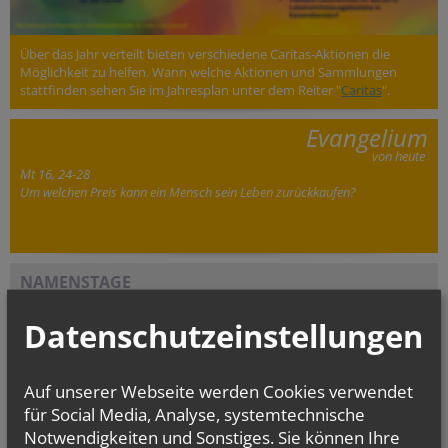
Über das Jahr verteilt bieten verschiedene Caritas-Aktionen die
Möglichkeit zu helfen. Wann welche Aktionen und Sammlungen
stattfinden sehen Sie im Jahresplan unter dem Reiter "
Caritas
".
Evangelium
von heute
Mt 16, 24-28
Um welchen Preis kann ein Mensch sein Leben zurückkaufen?
NAMENSTAGE
Hl. Xystus (Sixtus) II., Papst, und Gefährten; Märtyrer, Hl.
Kajetan, Hl....
Datenschutzeinstellungen
Auf unserer Webseite werden Cookies verwendet
für Social Media, Analyse, systemtechnische
Notwendigkeiten und Sonstiges. Sie können Ihre