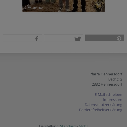
Firmung 2026
teilen
tweet
pin it
Pfarre Hennersdorf
Bachg. 2
2332 Hennersdorf
E-Mail schreiben
Impressum
Datenschutzerklärung
Barrierefreiheitserklärung
Darstellung:
Standard
-
Mobil