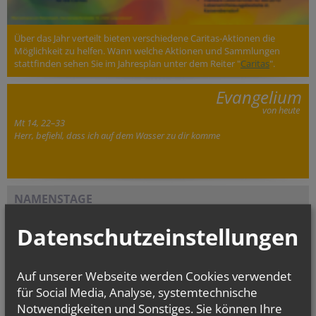
Über das Jahr verteilt bieten verschiedene Caritas-Aktionen die
Möglichkeit zu helfen. Wann welche Aktionen und Sammlungen
stattfinden sehen Sie im Jahresplan unter dem Reiter "
Caritas
".
Evangelium
von heute
Mt 14, 22–33
Herr, befiehl, dass ich auf dem Wasser zu dir komme
NAMENSTAGE
Hl. Teresia Benedicta vom Kreuz (Edith Stein), Hl. Hathumar,
Hl. Romanus von Rom
Datenschutzeinstellungen
Auf unserer Webseite werden Cookies verwendet
für Social Media, Analyse, systemtechnische
Notwendigkeiten und Sonstiges. Sie können Ihre