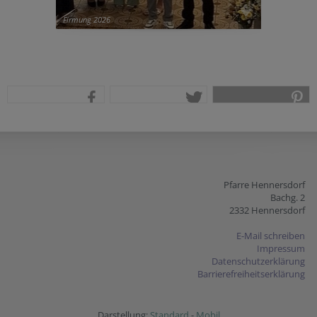
Firmung 2026
teilen
tweet
pin it
Pfarre Hennersdorf
Bachg. 2
2332 Hennersdorf
E-Mail schreiben
Impressum
Datenschutzerklärung
Barrierefreiheitserklärung
Darstellung:
Standard
-
Mobil