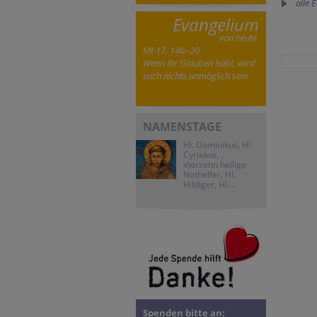
alle 
Evangelium
von heute
Mt 17, 14b–20
Wenn ihr Glauben habt, wird
euch nichts unmöglich sein
NAMENSTAGE
Hl. Dominikus, Hl.
Cyriakus, ,
Vierzehn heilige
Nothelfer, Hl.
Hildiger, Hl....
Spenden bitte an: