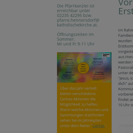
Vor
Die Pfarrkanzlei ist
Ers
erreichbar unter
02235 42295 bzw.
pfarre.hennersdorf@
katholischekirche.at.
Im Rahm
Öffnungszeiten im
Familie
Sommer:
wurden 
Mi und Fr 9-11 Uhr
Erstkom
vorgeste
aus Hen
werden 
Pastoral
unter d
"Jesus, 
dich" auf
Über das Jahr verteilt
Kommun
bieten verschiedene
vorberei
Caritas-Aktionen die
findet 
Möglichkeit zu helfen.
10 Uhr s
Wann welche Aktionen und
Sammlungen stattfinden
sehen Sie im Jahresplan
unter dem Reiter "
Caritas
".