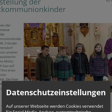
stellung der
03.
tkommunionkinder
en der
nmesse
die
munionkinder
llt. 5 Kinder
nersdorf
von unserer
assistentin
em Motto
ich bau auf
 ihre erste
ion
tet. Die Feier
am 9. Mai um
tatt.
Datenschutzeinstellungen
Auf unserer Webseite werden Cookies verwendet
für Social Media, Analyse, systemtechnische