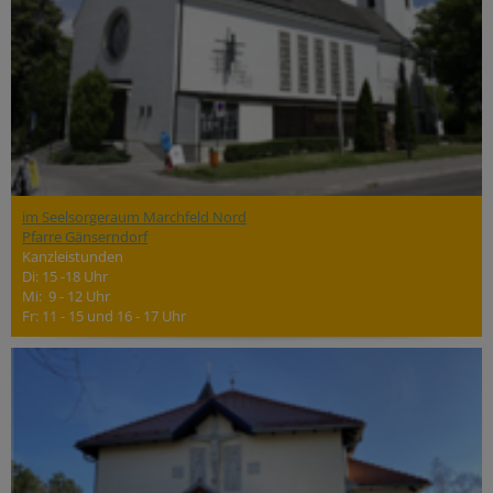
im Seelsorgeraum Marchfeld Nord
Pfarre Gänserndorf
Kanzleistunden
Di: 15 -18 Uhr
Mi: 9 - 12 Uhr
Fr: 11 - 15 und 16 - 17 Uhr