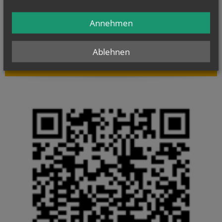
Evangelium
Annehmen
von heute
Mt 17, 14b–20
Wenn ihr Glauben habt, wird euch nichts unmöglich sein
Ablehnen