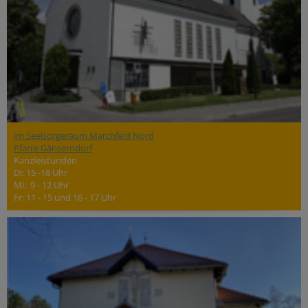
im Seelsorgeraum Marchfeld Nord
Pfarre Gänserndorf
Kanzleistunden
Di: 15 -18 Uhr
Mi: 9 - 12 Uhr
Fr: 11 - 15 und 16 - 17 Uhr