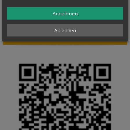
Evangelium
Annehmen
von heute
Mt 14, 22–33
Herr, befiehl, dass ich auf dem Wasser zu dir komme
Ablehnen