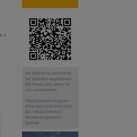
ls 4
Wir sind für unsere Arbeit
auf Spenden angewiesen!
Wir freuen uns, wenn Sie
uns unterstützen.
Pfarre Deutsch-Wagram
AT62 4300 0320 5432 0109
BIC: VBOEATWWXXX
Verwendungszweck:
Spende