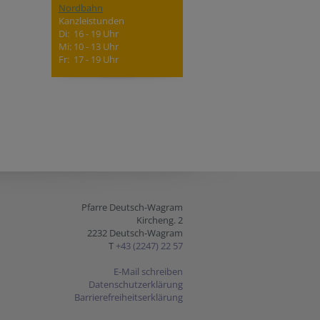
Nordbahn
Kanzleistunden
Di: 16 - 19 Uhr
Mi: 10 - 13 Uhr
Fr: 17 - 19 Uhr
Pfarre Deutsch-Wagram
Kircheng. 2
2232 Deutsch-Wagram
T
+43 (2247) 22 57
E-Mail schreiben
Datenschutzerklärung
Barrierefreiheitserklärung