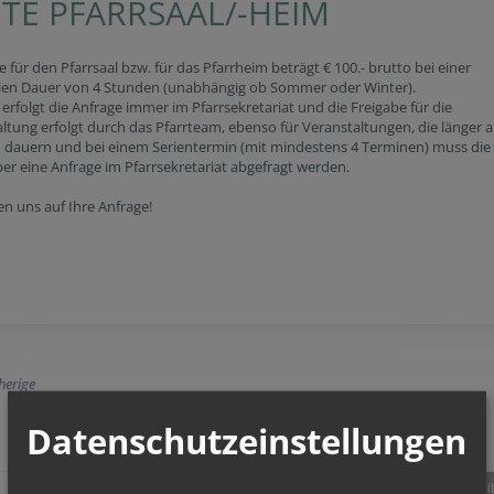
TE PFARRSAAL/-HEIM
e für den Pfarrsaal bzw. für das Pfarrheim beträgt € 100.- brutto bei einer
en Dauer von 4 Stunden (unabhängig ob Sommer oder Winter).
 erfolgt die Anfrage immer im Pfarrsekretariat und die Freigabe für die
ltung erfolgt durch das Pfarrteam, ebenso für Veranstaltungen, die länger a
 dauern und bei einem Serientermin (mit mindestens 4 Terminen) muss die
er eine Anfrage im Pfarrsekretariat abgefragt werden.
en uns auf Ihre Anfrage!
herige
Datenschutzeinstellungen
teilen
tweet
pin it