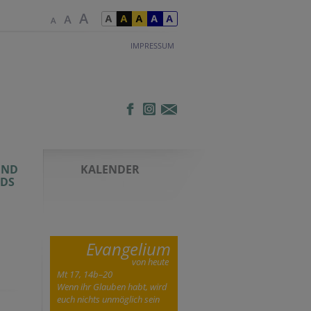
IMPRESSUM
UND
KALENDER
DS
Evangelium
von heute
Mt 17, 14b–20
Wenn ihr Glauben habt, wird
euch nichts unmöglich sein