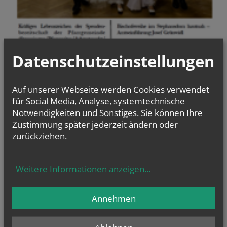
Datenschutzeinstellungen
letzte Ausgabe
Auf unserer Webseite werden Cookies verwendet
für Social Media, Analyse, systemtechnische
Notwendigkeiten und Sonstiges. Sie können Ihre
Zustimmung später jederzeit ändern oder
zurückziehen.
Evangelium
von heute
Mt 16, 24-28
Weitere Informationen anzeigen
...
Um welchen Preis kann ein Mensch sein Leben zurückkaufen?
Annehmen