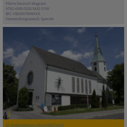
Pfarre Deutsch-Wagram
AT62 4300 0320 5432 0109
BIC: VBOEATWWXXX
Verwendungszweck: Spende
im Seelsorgeraum Marchfeld Nord