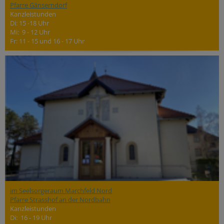
Pfarre Gänserndorf
Kanzleistunden
Di: 15 -18 Uhr
Mi: 9 - 12 Uhr
Fr: 11 - 15 und 16 - 17 Uhr
im Seelsorgeraum Marchfeld Nord
Pfarre Strasshof an der Nordbahn
Kanzleistunden
Di: 16 - 19 Uhr