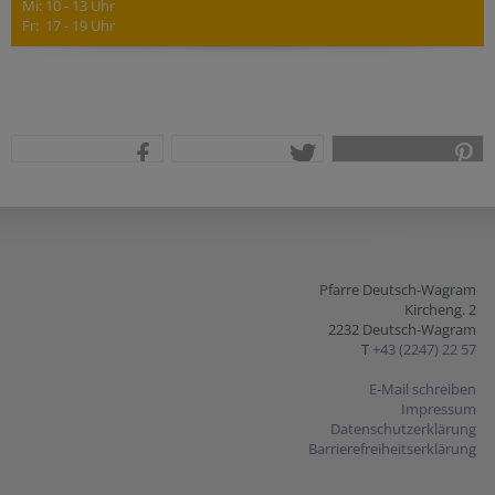
Mi: 10 - 13 Uhr
Fr: 17 - 19 Uhr
teilen
tweet
pin it
Pfarre Deutsch-Wagram
Kircheng. 2
2232 Deutsch-Wagram
T
+43 (2247) 22 57
E-Mail schreiben
Impressum
Datenschutzerklärung
Barrierefreiheitserklärung