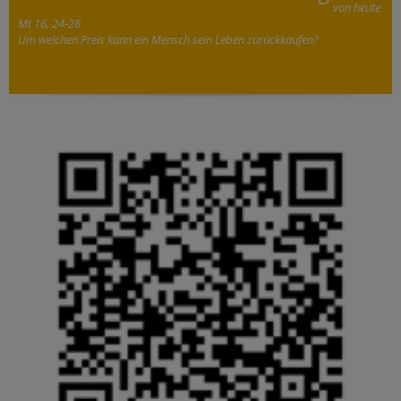
von heute
Mt 16, 24-28
Um welchen Preis kann ein Mensch sein Leben zurückkaufen?