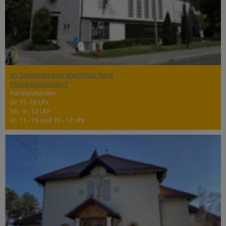
im Seelsorgeraum Marchfeld Nord
Pfarre Gänserndorf
Kanzleistunden
Di: 15 -18 Uhr
Mi: 9 - 12 Uhr
Fr: 11 - 15 und 16 - 17 Uhr