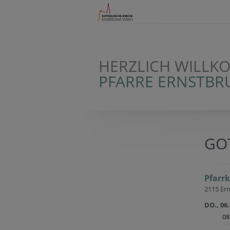
HERZLICH WILLK
PFARRE ERNSTB
GO
Pfarr
2115 Ern
DO., 06
08