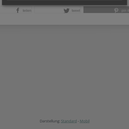
teilen
tweet
pin it
Darstellung:
Standard
-
Mobil