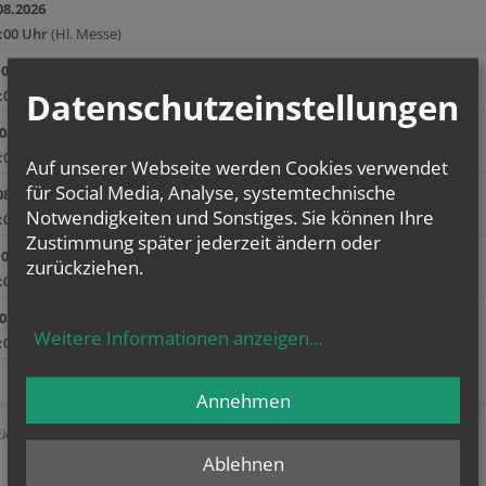
08.2026
:00 Uhr
(Hl. Messe)
.08.2026
Datenschutzeinstellungen
:00 Uhr
(Hl. Messe)
.08.2026
:00 Uhr
(Hl. Messe)
Auf unserer Webseite werden Cookies verwendet
für Social Media, Analyse, systemtechnische
08.2026
Notwendigkeiten und Sonstiges. Sie können Ihre
:00 Uhr
(Hl. Messe)
Zustimmung später jederzeit ändern oder
.08.2026
zurückziehen.
:00 Uhr
(Hl. Messe)
.08.2026
Weitere Informationen anzeigen
...
:00 Uhr
(Hl. Messe)
Annehmen
ück
Ablehnen