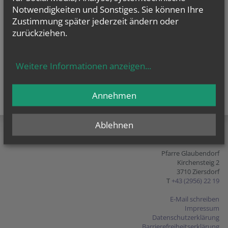
Notwendigkeiten und Sonstiges. Sie können Ihre
Zustimmung später jederzeit ändern oder
zurückziehen.
Weitere Informationen anzeigen
...
Annehmen
teilen
tweet
pin it
Ablehnen
Pfarre Glaubendorf
Kirchensteig 2
3710 Ziersdorf
T
+43 (2956) 22 19
E-Mail schreiben
Impressum
Datenschutzerklärung
Barrierefreiheitserklärung