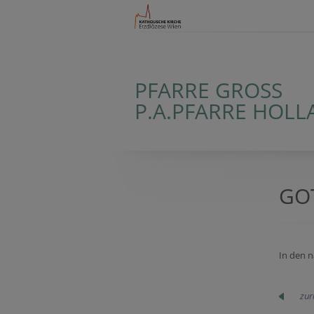
PFARRE GROSS
P.A.PFARRE HOL
GO
In den n
zur