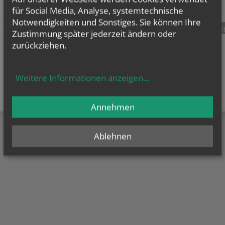
für Social Media, Analyse, systemtechnische
Notwendigkeiten und Sonstiges. Sie können Ihre
teilen
tweet
pin it
Zustimmung später jederzeit ändern oder
zurückziehen.
Weitere Informationen anzeigen
...
Annehmen
Ablehnen