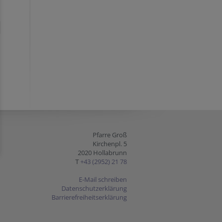
Pfarre Groß
Kirchenpl. 5
2020 Hollabrunn
T
+43 (2952) 21 78
E-Mail schreiben
Datenschutzerklärung
Barrierefreiheitserklärung