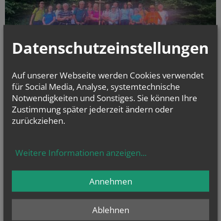
Datenschutzeinstellungen
Auf unserer Webseite werden Cookies verwendet
für Social Media, Analyse, systemtechnische
Notwendigkeiten und Sonstiges. Sie können Ihre
Vom 4. bis 7. Juni fand die 22. Fußwallfahrt der Pfarre Hauleiten,
Zustimmung später jederzeit ändern oder
Pfarrverband am Jakobsweg, nach Mariazell statt.
zurückziehen.
Weitere Informationen anzeigen
...
alle Einträge anzeigen
Annehmen
Ablehnen