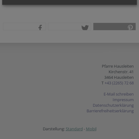
teilen
tweet
pin it
Pfarre Hausleiten
Kirchenstr. 41
3464 Hausleiten
T
+43 (2265) 72 68
E-Mail schreiben
Impressum
Datenschutzerklärung
Barrierefreiheitserklärung
Darstellung:
Standard
-
Mobil