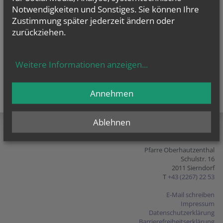
Notwendigkeiten und Sonstiges. Sie können Ihre
Zustimmung später jederzeit ändern oder
zurückziehen.
Weitere Informationen anzeigen
...
Annehmen
teilen
tweet
pin it
Ablehnen
Pfarre Oberhautzenthal
Schulstr. 16
2011 Sierndorf
T
+43 (2267) 22 53
E-Mail schreiben
Impressum
Datenschutzerklärung
Barrierefreiheitserklärung