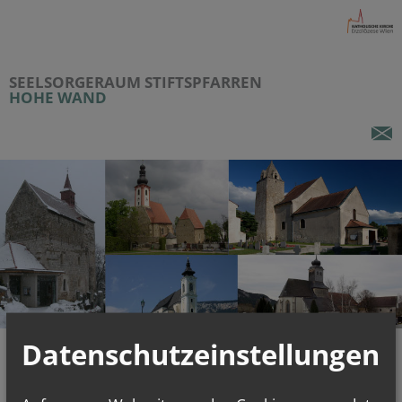
SEELSORGERAUM STIFTSPFARREN
HOHE WAND
Datenschutzeinstellungen
KONTAKT
PERSONEN
Der Seelsorgeraum* Stiftspfarren Hohe Wand liegt im Vikariat