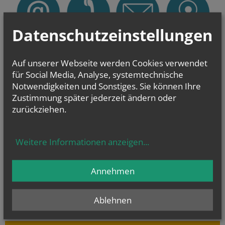
Datenschutzeinstellungen
Pfarrverband Tor zur Buckligen Welt
Auf unserer Webseite werden Cookies verwendet
2822 Bad Erlach
T
+43 (2627) 483 10
für Social Media, Analyse, systemtechnische
F +43 (2627) 483 10
Notwendigkeiten und Sonstiges. Sie können Ihre
E-Mail schreiben
Zustimmung später jederzeit ändern oder
zurückziehen.
BESONDERE TERMINE IM PFARRVERBAND
Do.., 20. August 2026 04:30
Weitere Informationen anzeigen
...
Fußwallfahrt nach Mariazell vom 20. bis 22....
Fr.., 21. August 2026 16:00
Annehmen
Taufvorbereitungskurs
Di.., 25. August 2026 18:30
Ablehnen
STILLE - der pure LUXUS exklusiv für Dich