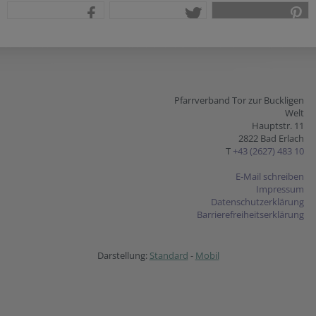
teilen
tweet
pin it
Pfarrverband Tor zur Buckligen
Welt
Hauptstr. 11
2822 Bad Erlach
T
+43 (2627) 483 10
E-Mail schreiben
Impressum
Datenschutzerklärung
Barrierefreiheitserklärung
Darstellung:
Standard
-
Mobil