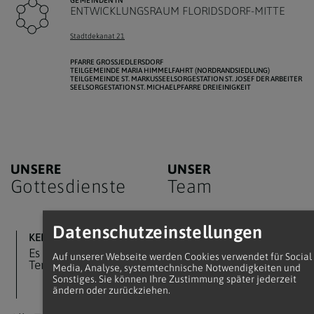
GEMEINDEN IN
ENTWICKLUNGSRAUM FLORIDSDORF-MITTE
Stadtdekanat 21
PFARRE GROSSJEDLERSDORF
TEILGEMEINDE MARIA HIMMELFAHRT (NORDRANDSIEDLUNG)
TEILGEMEINDE ST. MARKUS
SEELSORGESTATION ST. JOSEF DER ARBEITER
SEELSORGESTATION ST. MICHAEL
PFARRE DREIEINIGKEIT
UNSERE
UNSER
Gottesdienste
Team
Datenschutzeinstellungen
KEINE TERMINE
PFARRER
Dr. Stefan
Es sind zurzeit keine
Auf unserer Webseite werden Cookies verwendet für Social
Waclawik
Termine vorhanden.
Media, Analyse, systemtechnische Notwendigkeiten und
Sonstiges. Sie können Ihre Zustimmung später jederzeit
Stefan.Waclawik@katholischekirche.at
ändern oder zurückziehen.
AUSHILFSKAPLAN
Ariel Benan Degan,