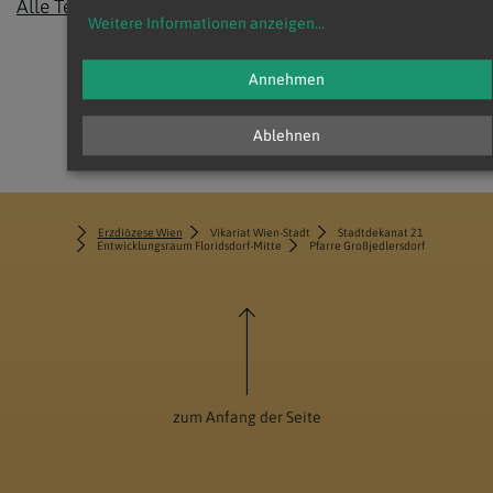
BA
Alle Termine
Weitere Informationen anzeigen
...
Ariel.Degan@katholischekirche.at
Annehmen
Ablehnen
Erzdiözese Wien
Vikariat Wien-Stadt
Stadtdekanat 21
Entwicklungsraum Floridsdorf-Mitte
Pfarre Großjedlersdorf
zum Anfang der Seite