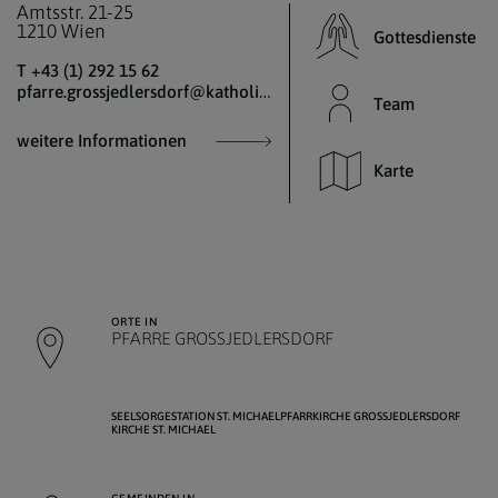
Amtsstr. 21-25
1210 Wien
Gottesdienste
T +43 (1) 292 15 62
pfarre.grossjedlersdorf@katholischekirche.at
Team
weitere Informationen
Karte
ORTE IN
PFARRE GROSSJEDLERSDORF
SEELSORGESTATION ST. MICHAEL
PFARRKIRCHE GROSSJEDLERSDORF
KIRCHE ST. MICHAEL