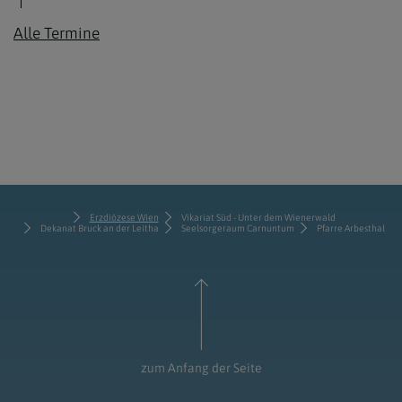
Alle Termine
Erzdiözese Wien
Vikariat Süd - Unter dem Wienerwald
Dekanat Bruck an der Leitha
Seelsorgeraum Carnuntum
Pfarre Arbesthal
zum Anfang der Seite