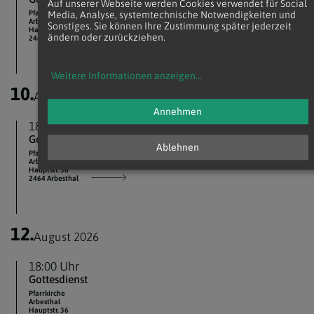
Auf unserer Webseite werden Cookies verwendet für Social
Pfarrkirche
Media, Analyse, systemtechnische Notwendigkeiten und
Arbesthal
Sonstiges. Sie können Ihre Zustimmung später jederzeit
Hauptstr. 36
ändern oder zurückziehen.
2464 Arbesthal
Weitere Informationen anzeigen
...
10.
August 2026
Annehmen
18:00 Uhr
Gottesdienst
Ablehnen
Pfarrkirche
Arbesthal
Hauptstr. 36
2464 Arbesthal
12.
August 2026
18:00 Uhr
Gottesdienst
Pfarrkirche
Arbesthal
Hauptstr. 36