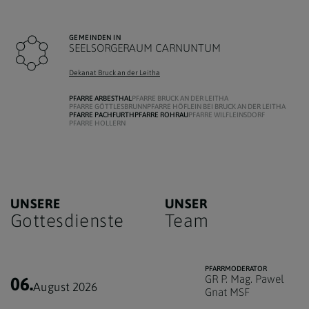
GEMEINDEN IN
SEELSORGERAUM CARNUNTUM
Dekanat Bruck an der Leitha
PFARRE ARBESTHAL
PFARRE BRUCK AN DER LEITHA
PFARRE GÖTTLESBRUNN
PFARRE HÖFLEIN BEI BRUCK AN DER LEITHA
PFARRE PACHFURTH
PFARRE ROHRAU
PFARRE WILFLEINSDORF
PFARRE HOLLERN
UNSERE
UNSER
Gottesdienste
Team
PFARRMODERATOR
GR P. Mag. Pawel
06.
August 2026
Gnat MSF