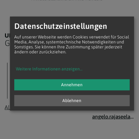
Datenschutzeinstellungen
UNSERE
UNSER
Auf unserer Webseite werden Cookies verwendet für Social
Gottesdienste
Team
Media, Analyse, systemtechnische Notwendigkeiten und
Sonstiges. Sie können Ihre Zustimmung später jederzeit
ändern oder zurückziehen.
KEINE TERMINE
PFARRMODERATOR
Mag. Ulrich
Weitere Informationen anzeigen
...
Es sind zurzeit keine
Dambeck CanReg
Termine vorhanden.
ulrich.dambeck@katholischekirche.at
Annehmen
KAPLAN
Mag. Clarence
Maria Angelo
Ablehnen
Rajaseelan, B.phil.
Alle Termine
angelo.rajaseelan@katholischekirche.at