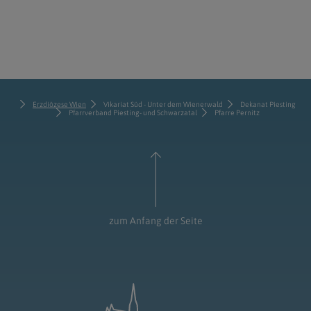
Erzdiözese Wien
Vikariat Süd - Unter dem Wienerwald
Dekanat Piesting
Pfarrverband Piesting- und Schwarzatal
Pfarre Pernitz
zum Anfang der Seite