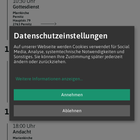
10:30 Uhr
Gottesdienst
Pfarrkirche
Pernitz
Hauptstr. 79
2763 Pernitz
Datenschutzeinstellungen
Auf unserer Webseite werden Cookies verwendet für Social
11.
August 2026
Media, Analyse, systemtechnische Notwendigkeiten und
Sonstiges. Sie können Ihre Zustimmung später jederzeit
ändern oder zurückziehen.
08:15 Uhr
Gottesdienst
Pfarrkirche
Weitere Informationen anzeigen
...
Pernitz
Hauptstr. 79
2763 Pernitz
Annehmen
13.
Ablehnen
August 2026
18:00 Uhr
Andacht
Marienkirche