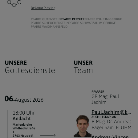
Dekanat Piesting
PFARRE GUTENSTEIN
PFARRE PERNITZ
PFARRE ROHR IM GEBIRGE
PFARRE SCHEUCHENSTEIN
PFARRE SCHWARZAU IM GEBIRGE
PFARRE WAIDMANNSFELD
UNSERE
UNSER
Gottesdienste
Team
PFARRER
GR Mag. Paul
06.
August 2026
Jachim
Paul.Jachim@katholischekirche.at
18:00 Uhr
AUSHILFSKAPLAN
Andacht
P. Mag. Dr. Andreas
Marienkirche
Rager Sam. FLUHM
Wildbachstraße
1
2763 Neusiedl
Andreas-Vincenz.Rager@katholischekirche.at