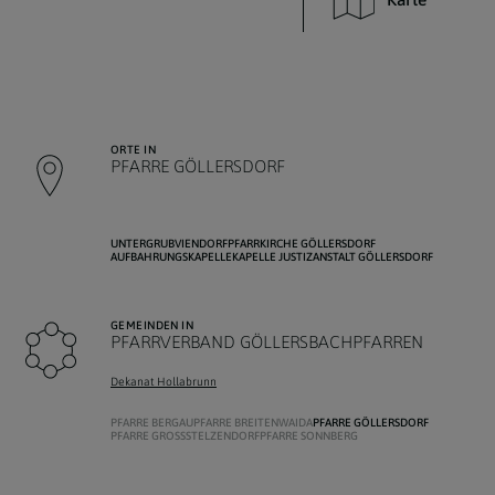
ORTE IN
PFARRE GÖLLERSDORF
UNTERGRUB
VIENDORF
PFARRKIRCHE GÖLLERSDORF
AUFBAHRUNGSKAPELLE
KAPELLE JUSTIZANSTALT GÖLLERSDORF
GEMEINDEN IN
PFARRVERBAND GÖLLERSBACHPFARREN
Dekanat Hollabrunn
PFARRE BERGAU
PFARRE BREITENWAIDA
PFARRE GÖLLERSDORF
PFARRE GROSSSTELZENDORF
PFARRE SONNBERG