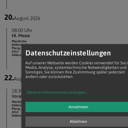
20.
August 2026
08:00 Uhr
Hl. Messe
Pfarrkirche
Göllersdorf
Pfarrg. 33
Datenschutzeinstellungen
2013
Göllersdorf
Auf unserer Webseite werden Cookies verwendet für Soci
Media, Analyse, systemtechnische Notwendigkeiten und
Sonstiges. Sie können Ihre Zustimmung später jederzeit
22.
ändern oder zurückziehen.
August 2026
18:30 Uhr
Weitere Informationen anzeigen
...
Vorabendmesse
Pfarrkirche
Göllersdorf
Annehmen
Pfarrg. 33
2013
Göllersdorf
Ablehnen