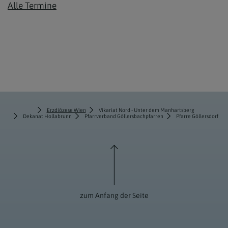
Alle Termine
Erzdiözese Wien
Vikariat Nord - Unter dem Manhartsberg
Dekanat Hollabrunn
Pfarrverband Göllersbachpfarren
Pfarre Göllersdorf
zum Anfang der Seite