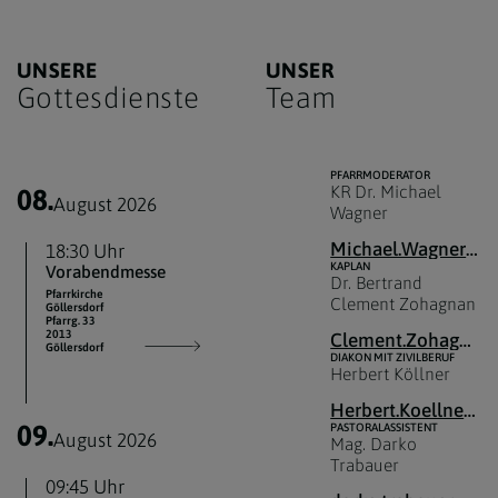
UNSERE
UNSER
Gottesdienste
Team
PFARRMODERATOR
KR Dr. Michael
08.
August 2026
Wagner
Michael.Wagner@katholischekirche.at
18:30 Uhr
KAPLAN
Vorabendmesse
Dr. Bertrand
Pfarrkirche
Clement Zohagnan
Göllersdorf
Pfarrg. 33
2013
Clement.Zohagnan@katholischekirche.at
Göllersdorf
DIAKON MIT ZIVILBERUF
Herbert Köllner
Herbert.Koellner@katholischekirche.at
09.
PASTORALASSISTENT
August 2026
Mag. Darko
Trabauer
09:45 Uhr