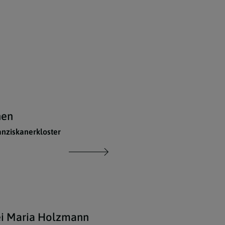
hen
anziskanerkloster
ei Maria Holzmann