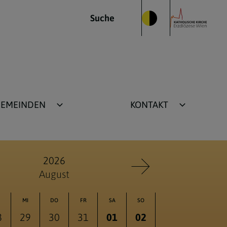
Suche
GEMEINDEN
KONTAKT
Pfarrzentrum
Harmannsdorf
Pfarrzentrum Großrußbach
2026
August
orf
MI
DO
FR
SA
SO
8
29
30
31
01
02