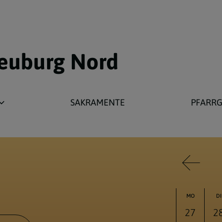
neuburg Nord
SAKRAMENTE
PFARR
rverband
Großrußbach
Harmannsdorf
Karnabrunn
Obergänsernd
MO
DI
Stetten
27
2
Würnitz