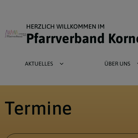
HERZLICH WILLKOMMEN IM
Pfarrverband Kor
AKTUELLES
ÜBER UNS
Berichte
Infos über den Pfar
Bildergalerie
Priester
Termine
Gottesdienste
Pfarrverbandsrat
Veranstaltungen
Unser Logo