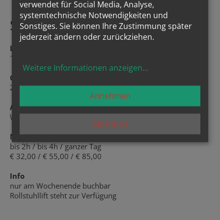
verwendet für Social Media, Analyse,
systemtechnische Notwendigkeiten und
Seminarraum 3 - 8
Sonstiges. Sie können Ihre Zustimmung später
jederzeit ändern oder zurückziehen.
Lage
1. Stock bzw. 3. Stock
Weitere Informationen anzeigen
...
Größe
20 - 25 m²
Annehmen
Ausstattung
W-Lan, Whiteboard, Sessel, Tische
Ablehnen
Miete
bis 2h / bis 4h / ganzer Tag
€ 32,00 / € 55,00 / € 85,00
Info
nur am Wochenende buchbar
Rollstuhllift steht zur Verfügung