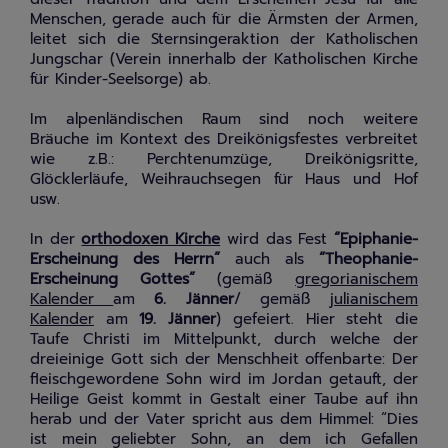
Menschen, gerade auch für die Ärmsten der Armen,
leitet sich die Sternsingeraktion der Katholischen
Jungschar (Verein innerhalb der Katholischen Kirche
für Kinder-Seelsorge) ab.
Im alpenländischen Raum sind noch weitere
Bräuche im Kontext des Dreikönigsfestes verbreitet
wie z.B.: Perchtenumzüge, Dreikönigsritte,
Glöcklerläufe, Weihrauchsegen für Haus und Hof
usw.
In der
orthodoxen Kirche
wird das Fest
“Epiphanie-
Erscheinung des Herrn”
auch als
“Theophanie-
Erscheinung Gottes”
(gemäß
gregorianischem
Kalender
am
6. Jänner
/ gemäß
julianischem
Kalender
am
19. Jänner
) gefeiert. Hier steht die
Taufe Christi im Mittelpunkt, durch welche der
dreieinige Gott sich der Menschheit offenbarte: Der
fleischgewordene Sohn wird im Jordan getauft, der
Heilige Geist kommt in Gestalt einer Taube auf ihn
herab und der Vater spricht aus dem Himmel: “Dies
ist mein geliebter Sohn, an dem ich Gefallen