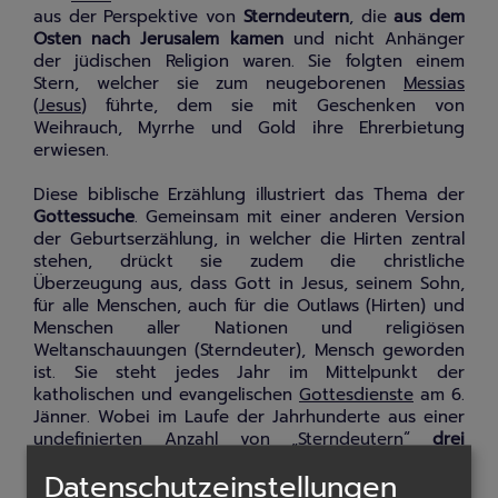
aus der Perspektive von
Sterndeutern
, die
aus dem
Osten nach Jerusalem kamen
und nicht Anhänger
der jüdischen Religion waren. Sie folgten einem
Stern, welcher sie zum neugeborenen
Messias
(
Jesus
) führte, dem sie mit Geschenken von
Weihrauch, Myrrhe und Gold ihre Ehrerbietung
erwiesen.
Diese biblische Erzählung illustriert das Thema der
Gottessuche
. Gemeinsam mit einer anderen Version
der Geburtserzählung, in welcher die Hirten zentral
stehen, drückt sie zudem die christliche
Überzeugung aus, dass Gott in Jesus, seinem Sohn,
für alle Menschen, auch für die Outlaws (Hirten) und
Menschen aller Nationen und religiösen
Weltanschauungen (Sterndeuter), Mensch geworden
ist. Sie steht jedes Jahr im Mittelpunkt der
katholischen und evangelischen
Gottesdienste
am 6.
Jänner. Wobei im Laufe der Jahrhunderte aus einer
undefinierten Anzahl von „Sterndeutern“
drei
Könige
wurden, mit verschiedenen Hautfarben,
Datenschutzeinstellungen
unterschiedlicher geographischer Herkunft, die die