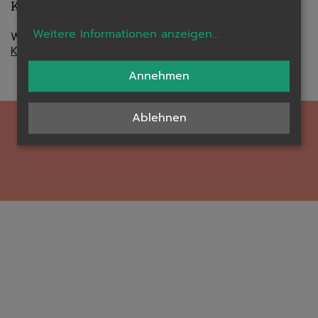
Kontakt
Weitere Informationen anzeigen
...
Wie du uns am besten erreichen kannst.
Kontaktformular ausfüllen...
Annehmen
Ablehnen