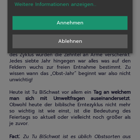
Weitere Informationen anzeigen
...
Erntejahres betrachtet. Genau zu wissen wann ein
landwirtschaftliches Jahr beginnt war in biblischen
Zeiten von großer Bedeutung. Felder wurden in
Annehmen
einem sieben-Jahres-Zyklus bestellt. Im ersten,
zweiten, vierten und fünften Jahr des Zyklus
mussten Landwirte mit einem Zehntel ihrer
Ablehnen
Erzeugnisse nach Jerusalem pilgern, um sie dort
selbst einzunehmen. Im dritten und sechsten Jahr
des Zyklus wurden die Zehntel an Arme verschenkt.
Jedes siebte Jahr hingegen war alles was auf den
Feldern wuchs zur freien Entnahme bestimmt. Zu
wissen wann das „Obst-Jahr“ beginnt war also nicht
unwichtig!
Heute ist Tu BiSchwat vor allem ein
Tag an welchem
man sich mit Umweltfragen auseinandersetzt
.
Obwohl heute der biblische Erntezyklus nicht mehr
so wichtig ist wie einst, ist die Bedeutung des
Feiertags so aktuell oder vielleicht noch größer als
je zuvor.
:
Fact
Zu Tu BiSchwat ist es üblich Obstsorten aus