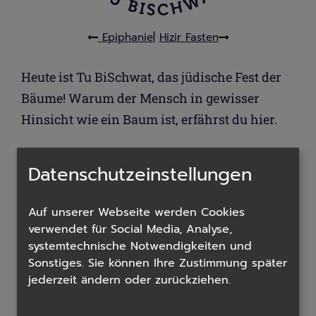
Epiphanie
|
Hizir Fasten
Heute ist Tu BiSchwat, das jüdische Fest der
Bäume! Warum der Mensch in gewisser
Hinsicht wie ein Baum ist, erfährst du hier.
Datenschutzeinstellungen
In der Torah wird der
Mensch mit einem Baum in
einem Feld verglichen
. Starke Wurzeln, der Glaube
und die Verbindung zum Allmächtigen, bringen
Auf unserer Webseite werden Cookies
Früchte – Torah und Mitzwot, hervor.
verwendet für Social Media, Analyse,
Man bezeichnet den heutigen Feiertag, welcher am
systemtechnische Notwendigkeiten und
15. Tag des Monats Schwat begangen wird, auch als
Sonstiges. Sie können Ihre Zustimmung später
das Neujahr der Bäume da an diesem Tag in der
jederzeit ändern oder zurückziehen.
Regel
die ersten Bäume im Heiligen Land zu
sprießen beginnen
. Früchte welche vor diesem Tag
wachsen werden als Erzeugnis des vergangenen