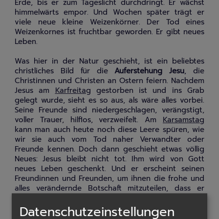
Erde, bis er zum Tageslicht durchdringt. Er wächst
himmelwärts empor. Und Wochen später trägt er
viele neue kleine Weizenkörner. Der Tod eines
Weizenkornes ist fruchtbar geworden. Er gibt neues
Leben.
Was hier in der Natur geschieht, ist ein beliebtes
christliches Bild für die
Auferstehung Jesu
, die
Christinnen und Christen an Ostern feiern. Nachdem
Jesus am
Karfreitag
gestorben ist und ins Grab
gelegt wurde, sieht es so aus, als wäre alles vorbei.
Seine Freunde sind niedergeschlagen, verängstigt,
voller Trauer, hilflos, verzweifelt. Am
Karsamstag
kann man auch heute noch diese Leere spüren, wie
wir sie auch vom Tod naher Verwandter oder
Freunde kennen. Doch dann geschieht etwas völlig
Neues: Jesus bleibt nicht tot. Ihm wird von Gott
neues Leben geschenkt. Und er erscheint seinen
Freundinnen und Freunden, um ihnen die frohe und
alles verändernde Botschaft mitzuteilen, dass er
lebt. Jesus erscheint nicht als ein Gespenst, sondern
leibhaftig: er ist berührbar und er isst sogar etwas.
Datenschutzeinstellungen
Gleichzeitig ist er aber nicht mehr an Raum und