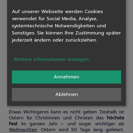
Zeit gebunden, denn er erscheint plötzlich auch
mitten in einem verschlossenen Raum. Die
Auf unserer Webseite werden Cookies
Reaktionen seiner Freundinnen und Freunde sind
verwendet für Social Media, Analyse,
unterschiedlich – und sehr menschlich: manche
systemtechnische Notwendigkeiten und
erkennen ihn schnell wieder, bei anderen dauert es
Sonstiges. Sie können Ihre Zustimmung später
etwas länger. Manche erschrecken, andere zweifeln,
jederzeit ändern oder zurückziehen.
wieder andere freuen sich. Meistens ist es wohl eine
Mischung aus all dem. Denn die ganze Sache ist ja
auch unglaublich: Jesus, der am Kreuz gestorben
ist, lebt! Kein Wunder, dass die Freunde Jesu Zeit
Weitere Informationen anzeigen
...
brauchen; Zeit, in der Jesus mehrmals erscheint, bis
sie das wirklich glauben. Doch dann beginnen sie
diese gute Nachricht allen Menschen zu verkünden
Annehmen
(
Pfingsten
): Der Tod hat nicht das letzte Wort! Zwar
gibt es im Leben Leiden und Tod, aber in Leiden
und Tod gibt es auch Leben! Jesus lebt – und auch
Ablehnen
wir werden leben!
Etwas Wichtigeres kann es nicht geben. Deshalb ist
Ostern für Christinnen und Christen das
höchste
Fest
im ganzen Jahr – und sogar wichtiger als
Weihnachten
. Ostern wird 50 Tage lang gefeiert,