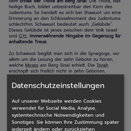
dem
Erhalt der Thora am Berg Sinai
. Die Thora, das
heilige Buch, bildet unbestreitbar den Kern des
Judentums. So handelt es sich bei Shawuot um eine
Erinnerung an den Schlüsselmoment des Judentums
schlechthin. Schawuot bedeutet auch „Gelübde“.
Dieses Gelübde ist jenes zwischen dem Volk Israel
und
G’tt
,
immerwährende Hingabe im Gegenzug für
anhaltende Treue
.
Zu Schawuot begibt man sich in die Synagoge, vor
allem um die Lesung der zehn Gebote zu hören,
welche
Moses
am Berg Sinai erhielt. Die
Torah
erschöpft sich freilich nicht in zehn Geboten,
sondern enthält insgesamt 613
Mitzwot
(Gebote).
Anlässlich der Erinnerung an den Erhalt der Thora
Datenschutzeinstellungen
ist es üblich
bis zum Morgengrauen zu lernen
. Auch
wenn man wirklich hervorragend schnell zu lesen
weiß, kann eine gesamte Lesung der Thora in einer
Auf unserer Webseite werden Cookies
Nacht kaum gelingen. Das ist auch nicht angedacht
verwendet für Social Media, Analyse,
– dafür hat man ein ganzes Jahr Zeit.
systemtechnische Notwendigkeiten und
Sonstiges. Sie können Ihre Zustimmung später
Als in Jerusalem noch der
„Beit HaMikdasch“
(der
jederzeit ändern oder zurückziehen.
heilige Tempel) stand, brachte die Bevölkerung zu