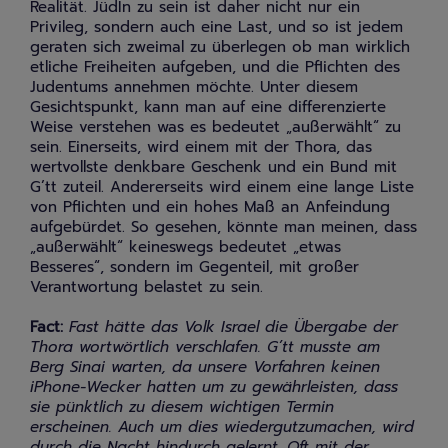
Realität. JüdIn zu sein ist daher nicht nur ein
Privileg, sondern auch eine Last, und so ist jedem
geraten sich zweimal zu überlegen ob man wirklich
etliche Freiheiten aufgeben, und die Pflichten des
Judentums annehmen möchte. Unter diesem
Gesichtspunkt, kann man auf eine differenzierte
Weise verstehen was es bedeutet „außerwählt“ zu
sein. Einerseits, wird einem mit der Thora, das
wertvollste denkbare Geschenk und ein Bund mit
G’tt zuteil. Andererseits wird einem eine lange Liste
von Pflichten und ein hohes Maß an Anfeindung
aufgebürdet. So gesehen, könnte man meinen, dass
„außerwählt“ keineswegs bedeutet „etwas
Besseres“, sondern im Gegenteil, mit großer
Verantwortung belastet zu sein.
Fact:
Fast hätte das Volk Israel die Übergabe der
Thora wortwörtlich verschlafen. G’tt musste am
Berg Sinai warten, da unsere Vorfahren keinen
iPhone-Wecker hatten um zu gewährleisten, dass
sie pünktlich zu diesem wichtigen Termin
erscheinen. Auch um dies wiedergutzumachen, wird
durch die Nacht hindurch gelernt. Oft mit der