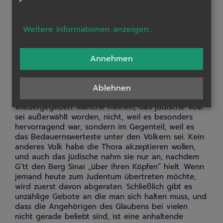
Schawuot Gaben ihrer ersten Lese dar. Es handelt
sich daher auch um eines der
jüdischen
Erntedankfeste
. Üblich ist zu diesem Feiertag das
Weitere Informationen anzeigen
...
Haus und Synagogen mit Blumen zu schmücken,
und vor allem Milchprodukte zu essen.
Annehmen
Eine Frage die sich zu Schawuot regelmäßig
aufdrängt ist:
Warum gerade wir?
Was hat das
jüdische Volk getan um die Thora zu verdienen?
Ablehnen
Dazu gibt es unzählige Ansichten, hier sei nur eine
wiedergegeben. Manche meinen, das jüdische Volk
sei außerwählt worden, nicht, weil es besonders
hervorragend war, sondern im Gegenteil, weil es
das Bedauernswerteste unter den Völkern sei. Kein
anderes Volk habe die Thora akzeptieren wollen,
und auch das jüdische nahm sie nur an, nachdem
G’tt den Berg Sinai „über ihren Köpfen“ hielt. Wenn
jemand heute zum Judentum übertreten möchte,
wird zuerst davon abgeraten. Schließlich gibt es
unzählige Gebote an die man sich halten muss, und
dass die Angehörigen des Glaubens bei vielen
nicht gerade beliebt sind, ist eine anhaltende