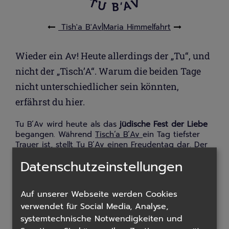
Tish'a B'Av
|
Maria Himmelfahr
t
Wieder ein Av! Heute allerdings der „Tu“, und
nicht der „Tisch’A“. Warum die beiden Tage
nicht unterschiedlicher sein könnten,
erfährst du hier.
Tu B’Av wird heute als das
jüdische Fest der Liebe
begangen. Während
Tisch’a B’Av
ein Tag tiefster
Trauer ist, stellt Tu B’Av einen Freudentag dar. Der
Anlass wird zwar in der Torah nicht ausdrücklich
Datenschutzeinstellungen
erwähnt, wurde aber bereits zu Zeiten des
Beit
haMikdasch
gefeiert.
Auf unserer Webseite werden Cookies
Es gibt eine Reihe von Erklärungen, welche den
Feiertag mit
verschiedenen Anlässen
verknüpfen.
verwendet für Social Media, Analyse,
Laut
Talmud
wurde mit dem Tag eine Feier
systemtechnische Notwendigkeiten und
anlässlich des Beginns der Weinlese begangen. Zu