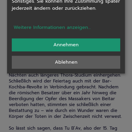
Sonstiges. Sie können Ihre Zustimmung später
dieser Zeit sollen sich im alten Jerusalem ledige
jederzeit ändern oder zurückziehen.
Damen in weißen Farben gekleidet und in den
Weingärten getanzt haben. Auch soll zu Tu B’Av ein
g’ttliches
Verbot aufgehoben worden sein, welches
Weitere Informationen anzeigen
...
infolge eines Stammeskrieges die Vermählung
zwischen den Töchtern des Stammes Benjamin und
anderen Stämmen verboten hatte, und so
Annehmen
Versöhnung und Friede zwischen den Stämmen des
Volkes Israels bewirkte. Andere Ansätze beziehen
die Bedeutung des Feiertags auf die
Ablehnen
Sommersonnenwende. Da die Nacht oft als Zeit des
Thora-Studiums bezeichnet wird, soll mit längeren
Nächten auch längeres Thora-Studium einhergehen.
Schließlich wird der Feiertag auch mit der Bar-
Kochba-Revolte in Verbindung gebracht. Nachdem
die römischen Besatzer über ein Jahr hinweg die
Beerdigung der Opfer des Massakers von Beitar
verboten hatten, stimmten sie schließlich einer
Bestattung zu – wie durch ein Wunder waren die
Körper der Toten in der Zwischenzeit nicht verwest.
So lässt sich sagen, dass Tu B’Av, also der 15. Tag