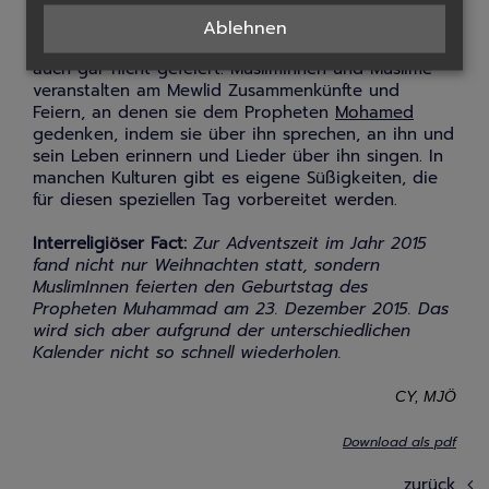
Dabei unterscheidet sich diese Tradition in den
verschiedenen muslimischen Ländern.
Ablehnen
In manchen Ländern bzw. Kulturen wird dieser Tag
auch gar nicht gefeiert. Musliminnen und Muslime
veranstalten am Mewlid Zusammenkünfte und
Feiern, an denen sie dem Propheten
Mohamed
gedenken, indem sie über ihn sprechen, an ihn und
sein Leben erinnern und Lieder über ihn singen. In
manchen Kulturen gibt es eigene Süßigkeiten, die
für diesen speziellen Tag vorbereitet werden.
Interreligiöser Fact:
Zur Adventszeit im Jahr 2015
fand nicht nur Weihnachten statt, sondern
MuslimInnen feierten den Geburtstag des
Propheten Muhammad am 23. Dezember 2015. Das
wird sich aber aufgrund der unterschiedlichen
Kalender nicht so schnell wiederholen.
CY, MJÖ
Download als pdf
zurück