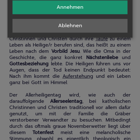
Heiligkeit ein auf ihre
Fürsprache
gewirktes
Wunder
Annehmen
als Beweis (Heilung eines Menschen usw.).
Das katholische Fest
Allerheiligen
gedenkt all jener
Ablehnen
Heiligen, welche keinen eigenen Feiertag haben. Es
soll aber auch daran erinnern, dass prinzipiell alle
Christinnen und Christen durch ihre
Taufe
zu einem
Leben als Heilige/r berufen sind, das heißt zu einem
Leben nach dem
Vorbild Jesu
. Wie die Oma in der
Geschichte, die ganz konkret
Nächstenliebe
und
Gottesbeziehung
lebte. Die Heiligen führen uns vor
Augen, dass der Tod keinen Endpunkt bedeutet:
Nach ihm kommt die
Auferstehung
und ein Leben
ganz bei Gott im Himmel.
Der Allerheiligentag wird, wie auch der
darauffolgende
Allerseelentag
, bei katholischen
Christinnen und Christen traditionell vor allem dafür
genutzt, um mit der Familie die Gräber
verstorbener Verwandter zu besuchen. Mitbedingt
durch das oftmals graue Novemberwetter liegt über
diesem
Totenfest
meist eine melancholische
Stimmung, obwohl es eigentlich theologisch ein