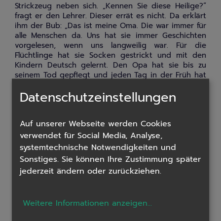
Strickzeug neben sich. „Kennen Sie diese Heilige?“
fragt er den Lehrer. Dieser errät es nicht. Da erklärt
ihm der Bub: „Das ist meine Oma. Die war immer für
alle Menschen da. Uns hat sie immer Geschichten
vorgelesen, wenn uns langweilig war. Für die
Flüchtlinge hat sie Socken gestrickt und mit den
Kindern Deutsch gelernt. Den Opa hat sie bis zu
seinem Tod gepflegt und jeden Tag in der Früh hat
sie zu Jesus gebetet, dass er ihr zeigt, für wen sie
Datenschutzeinstellungen
heute speziell etwas Gutes tun kann. Bei ihrem
Begräbnis haben viele Leute gemeint, dass die
Oma sicher sofort bei Gott im Himmel angekommen
Auf unserer Webseite werden Cookies
ist.“ Der Lehrer schreibt daraufhin auch den Namen
der Oma auf die Liste der Heiligen an der Tafel.
verwendet für Social Media, Analyse,
systemtechnische Notwendigkeiten und
In frühchristlichen Schriften werden alle Christinnen
Sonstiges. Sie können Ihre Zustimmung später
und Christen als „
Heilige
“ bezeichnet. Bald wurde
jederzeit ändern oder zurückziehen.
dieser Titel jedoch nur noch für Menschen
verwendet, die besonders vorbildlich lebten, einen
sehr starken Glauben hatten, bereits verstorben
Weitere Informationen anzeigen
...
waren und bei denen man davon ausging, dass sie
deshalb bei Gott im
Himmel
sind. Oft gilt für ihre