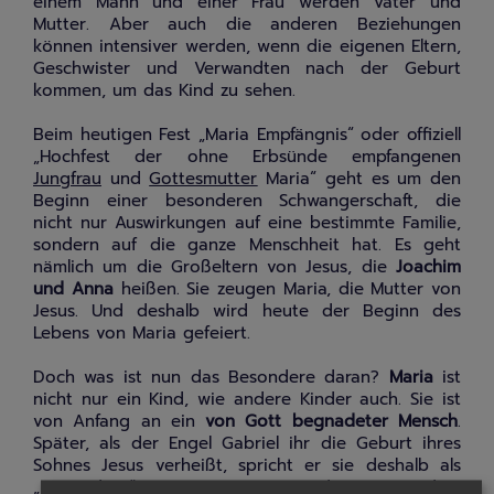
einem Mann und einer Frau werden Vater und
Mutter. Aber auch die anderen Beziehungen
können intensiver werden, wenn die eigenen Eltern,
Geschwister und Verwandten nach der Geburt
kommen, um das Kind zu sehen.
Beim heutigen Fest „Maria Empfängnis“ oder offiziell
„Hochfest der ohne Erbsünde empfangenen
Jungfrau
und
Gottesmutter
Maria“ geht es um den
Beginn einer besonderen Schwangerschaft, die
nicht nur Auswirkungen auf eine bestimmte Familie,
sondern auf die ganze Menschheit hat. Es geht
nämlich um die Großeltern von Jesus, die
Joachim
und Anna
heißen. Sie zeugen Maria, die Mutter von
Jesus. Und deshalb wird heute der Beginn des
Lebens von Maria gefeiert.
Doch was ist nun das Besondere daran?
Maria
ist
nicht nur ein Kind, wie andere Kinder auch. Sie ist
von Anfang an ein
von Gott begnadeter Mensch
.
Später, als der Engel Gabriel ihr die Geburt ihres
Sohnes Jesus verheißt, spricht er sie deshalb als
„Begnadete“ an.
Maria
wurde vor dem