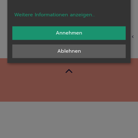
Sklaverei. Eine Lammkeule erinnert an das Pessach-
Opfer, das früher im Tempel dargebracht wurde. Die
Weitere Informationen anzeigen
...
Symbolik kann unterschiedlich erklärt werden, aber
diese Speisen des Sedertellers bleiben immer gleich.
Annehmen
zurück
Ablehnen