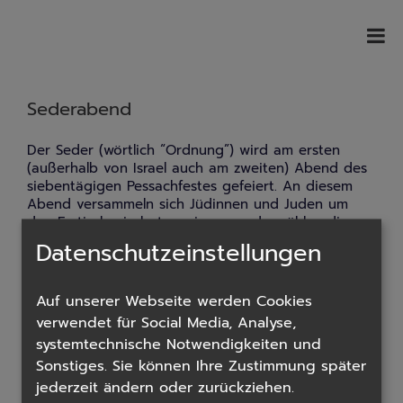
Sederabend
Der Seder (wörtlich “Ordnung”) wird am ersten
(außerhalb von Israel auch am zweiten) Abend des
siebentägigen Pessachfestes gefeiert. An diesem
Abend versammeln sich Jüdinnen und Juden um
den Esstisch, sie beten, singen und erzählen die
Geschichte, wie Gott die Israelit*innen aus der
Datenschutzeinstellungen
Sklaverei im alten Ägypten befreit hat. Dabei isst
man (neben dem eigentlichen Abendessen)
besondere symbolische Speisen: Das Ei steht für
Auf unserer Webseite werden Cookies
das Volk Israel, das härter wird, je länger man es
verwendet für Social Media, Analyse,
“kocht”. Der süße Brei Charoset sieht aus wie der
systemtechnische Notwendigkeiten und
Lehm, mit dem die Israelit*innen die Pyramiden
Sonstiges. Sie können Ihre Zustimmung später
erbauen mussten. Das Salzwasser, eine Erdfrucht (zB
Kartoffel) und das Bitterkraut symbolisieren die
jederzeit ändern oder zurückziehen.
Tränen, die harte Arbeit und die Bitterkeit der