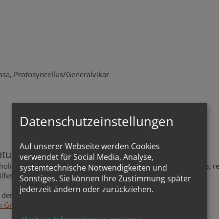
olasa, Protosyncellus/Generalvikar
s
Datenschutzeinstellungen
Auf unserer Webseite werden Cookies
htung
verwendet für Social Media, Analyse,
atholischen Ostkirchen und informiert über kirchliche Ereignisse, r
systemtechnische Notwendigkeiten und
Hilfestellung für ein Leben aus dem Glauben.
Sonstiges. Sie können Ihre Zustimmung später
jederzeit ändern oder zurückziehen.
 der Website:
on Gmbh