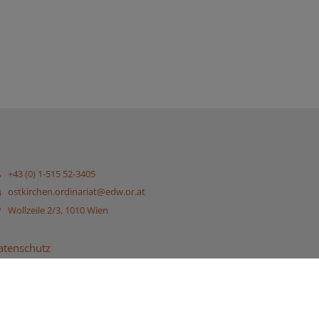
+43 (0) 1-515 52-3405
ostkirchen.ordinariat@edw.or.at
Wollzeile 2/3, 1010 Wien
atenschutz
mpressum
ROTOKOLLE PRIESTERRAT