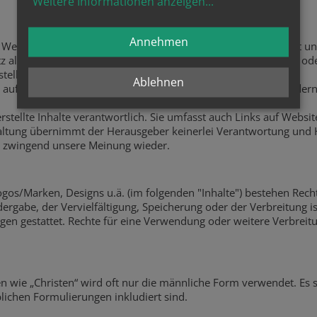
Weitere Informationen anzeigen
...
Annehmen
ebsite vollständig und richtig zur Verfügung zu stellen, prüft un
 aller Sorgfalt übernimmt der Herausgeber keinerlei Haftung oder 
gestellten Informationen und Angaben.
Ablehnen
n auf der Website jederzeit und ohne Vorankündigung abzuändern 
rstellte Inhalte verantwortlich. Sie umfasst auch Links auf Website
taltung übernimmt der Herausgeber keinerlei Verantwortung und
ht zwingend unsere Meinung wieder.
Logos/Marken, Designs u.ä. (im folgenden "Inhalte") bestehen Rech
dergabe, der Vervielfältigung, Speicherung oder der Verbreitung 
en gestattet. Rechte für eine Verwendung oder weitere Verbreitun
n wie „Christen“ wird oft nur die männliche Form verwendet. Es s
lichen Formulierungen inkludiert sind.