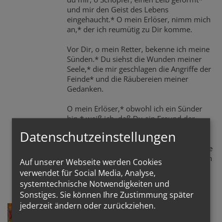
und mir den Geist des Lebens
eingehaucht.* O mein Erlöser, nimm mich
an,* der ich reumütig zu Dir komme.
Vor Dir, o mein Retter, bekenne ich meine
Sünden.* Du siehst die Wunden meiner
Seele,* die mir geschlagen die Angriffe der
Feinde* und die Räubereien meiner
Gedanken.
O mein Erlöser,* obwohl ich ein Sünder
bin,* weiß ich, daß Du ein Freund der
Menschen bist.* Du schlägst Wunden und
Datenschutzeinstellungen
hast wieder Erbarmen.* Du schenkst uns
Deine wohltuende Liebe.* Du siehst meine
Tränen,* und wie der Vater des verlorenen
Auf unserer Webseite werden Cookies
Sohnes läufst du mir entgegen...
verwendet für Social Media, Analyse,
mehr
systemtechnische Notwendigkeiten und
Sonstiges. Sie können Ihre Zustimmung später
jederzeit ändern oder zurückziehen.
2. Februar Darbringung Jesu im
Tempel