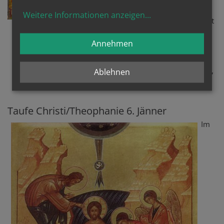
Sei gegrüßt, gnadenerfüllte
Weitere Informationen anzeigen
...
Gottesgebärerin, Jungfrau, denn aus Dir ist
aufgestrahlt die Sonne der Gerechtigkeit,
Christus, unser Gott. Er hat alle in der
Annehmen
Finsternis Seienden erleuchtet. Frohlocke
auch Du, gerechter Greis, in Deine Hände
empfingst Du den Befreier unserer Seelen,
Ablehnen
der uns die Auferstehung schenkt
Taufe Christi/Theophanie 6. Jänner
Im