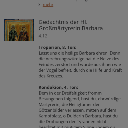
mehr
Gedächtnis der Hl.
Großmärtyrerin Barbara
4.12.
Troparion, 8. Ton:
L
asst uns die heilige Barbara ehren. Denn
die Verehrungswürdige hat die Netze des
Feindes zerstört und wurde aus ihnen wie
der Vogel befreit, durch die Hilfe und Kraft
des Kreuzes.
Kondakion, 4. Ton:
D
em in der Dreifaltigkeit fromm
Besungenen folgend, hast du, ehrwürdige
Märtyrerin, die Heiligtümer der
Götzenbilder verlassen, mitten auf dem
Kampfplatz, o Dulderin Barbara, hast du
die Drohungen der Tyrannen nicht
beachtet mit mutigem SInne, indem du,