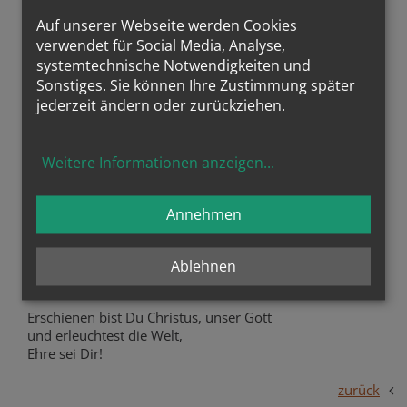
Auf unserer Webseite werden Cookies
verwendet für Social Media, Analyse,
systemtechnische Notwendigkeiten und
Sonstiges. Sie können Ihre Zustimmung später
jederzeit ändern oder zurückziehen.
Im Jordan wirst Du, Herr, getaufet
Weitere Informationen anzeigen
...
und offenbar wird die Anbetung der Dreifaltigkeit.
Des Vaters Stimme dich bezeuget,
Annehmen
nennet dich den vielgeliebten Sohn
und der Geist in Gestalt einer Taube
Ablehnen
ist des Wortes Bekräftigung.
Erschienen bist Du Christus, unser Gott
und erleuchtest die Welt,
Ehre sei Dir!
zurück