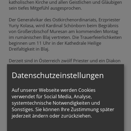
katholischen Kirche und allen Geistlichen und Gläubigen
sein tiefes Mitgefühl ausgesprochen.
Der Generalvikar des Ostkirchenordinariats, Erzpriester
Yuriy Kolasa, wird Kardinal Schönborn beim Begräbnis
von Großerzbischof Muresan am kommenden Montag
im rumänischen Blaj vertreten. Die Trauerfeierlichkeiten
beginnen um 11 Uhr in der Kathedrale Heilige
Dreifaltigkeit in Blaj.
Derzeit sind in Österreich zwölf Priester und ein Diakon
der rumänischen griechisch-katholischen Kirche tätig,
die in sieben Gemeinden ihren Dienst versehen. Zwei
Datenschutzeinstellungen
Gemeinden gibt es jeweils in Wien und Graz, dazu
kommen Wiener Neustadt, Krems und Linz.
Auf unserer Webseite werden Cookies
Generalvikar Kolasa erinnerte gegenüber Kathpress an
verwendet für Social Media, Analyse,
den Besuch Muresans in Wien im Jahr 1993 im Rahmen
systemtechnische Notwendigkeiten und
eines ökumenischen Treffens, das von Pro Oriente
Sonstiges. Sie können Ihre Zustimmung später
organisiert wurde. Damals besuchte er auch die
jederzeit ändern oder zurückziehen.
Gemeinschaft der rumänischen griechisch-katholischen
Gläubigen, die gerade vom Geistlichen Vasile Lutai
gesammelt wurde. Kardinal Hans Hermann Groër setzte