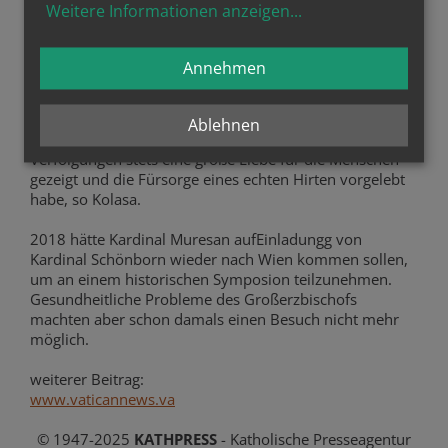
Weitere Informationen anzeigen
...
Lutai schließlich 1995 als Seelsorger und später als
Rektor der Seelsorgestelle "Rumänisch-Unierte Mission"
für die Gläubigen der Rumänischen Griechisch-
Annehmen
katholischen Kirche im Gebiet der Erzdiözese Wien ein.
Lutai habe stets das besondere Charisma von Kardinal
Ablehnen
Mursean hervorgehoben, der trotz aller Hürden und
Verfolgungen stets eine große Liebe für die Menschen
gezeigt und die Fürsorge eines echten Hirten vorgelebt
habe, so Kolasa.
2018 hätte Kardinal Muresan aufEinladungg von
Kardinal Schönborn wieder nach Wien kommen sollen,
um an einem historischen Symposion teilzunehmen.
Gesundheitliche Probleme des Großerzbischofs
machten aber schon damals einen Besuch nicht mehr
möglich.
weiterer Beitrag:
www.vaticannews.va
© 1947-2025
KATHPRESS
- Katholische Presseagentur