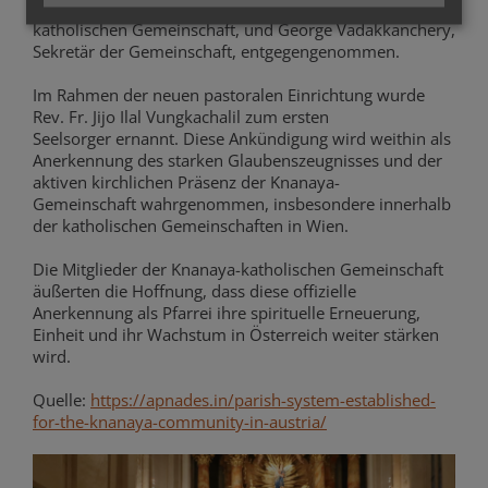
Kadavil, Präsident der österreichischen Knanaya-
katholischen Gemeinschaft, und George Vadakkanchery,
Sekretär der Gemeinschaft, entgegengenommen.
Im Rahmen der neuen pastoralen Einrichtung wurde
Rev. Fr. Jijo Ilal Vungkachalil zum ersten
Seelsorger ernannt. Diese Ankündigung wird weithin als
Anerkennung des starken Glaubenszeugnisses und der
aktiven kirchlichen Präsenz der Knanaya-
Gemeinschaft wahrgenommen, insbesondere innerhalb
der katholischen Gemeinschaften in Wien.
Die Mitglieder der Knanaya-katholischen Gemeinschaft
äußerten die Hoffnung, dass diese offizielle
Anerkennung als Pfarrei ihre spirituelle Erneuerung,
Einheit und ihr Wachstum in Österreich weiter stärken
wird.
Quelle:
https://apnades.in/parish-system-established-
for-the-knanaya-community-in-austria/