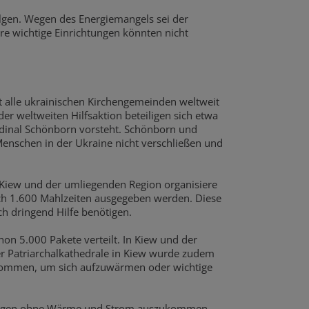
olgen. Wegen des Energiemangels sei der
re wichtige Einrichtungen könnten nicht
t alle ukrainischen Kirchengemeinden weltweit
er weltweiten Hilfsaktion beteiligen sich etwa
rdinal Schönborn vorsteht. Schönborn und
 Menschen in der Ukraine nicht verschließen und
n Kiew und der umliegenden Region organisiere
ich 1.600 Mahlzeiten ausgegeben werden. Diese
h dringend Hilfe benötigen.
on 5.000 Pakete verteilt. In Kiew und der
r Patriarchalkathedrale in Kiew wurde zudem
n kommen, um sich aufzuwärmen oder wichtige
hnungen ohne Wärme und Strom auszukommen.