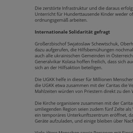
Die zerstörte Infrastruktur und die daraus erf
Unterricht für Hunderttausende Kinder weder of
ordnungsgemäß arbeiten.
Internationale Solidarität gefragt
Großerzbischof Swjatoslaw Schewtschuk, Oberha
dazu aufgerufen, die Hilfsbemühungen nochmals z
auch alle ukrainischen Gemeinden in Österreic
Generalvikar Kolasa hoffen freilich, dass sich 
sich an der Hilfsaktion beteiligen.
Die UGKK helfe in dieser für Millionen Mensche
die UGKK etwa zusammen mit der Caritas die Ve
Mahlzeiten würden von Priestern direkt zu den 
Die Kirche organisiere zusammen mit der Carita
umliegenden Region seien zudem fünf Zelte als
ein temporäres Unterkunftszentrum eröffnet, d
Geräte aufzuladen, und einige bleiben über Nach
Viele ältere Menschen sowie Personen mit Ei