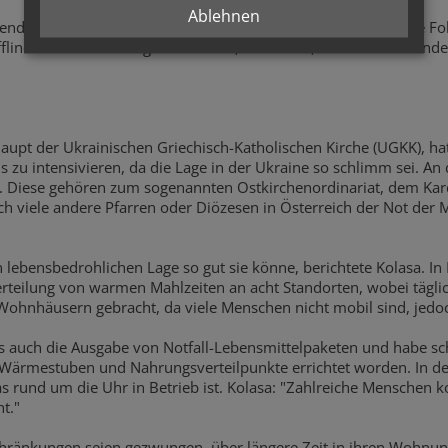
Ablehnen
olgenden Stromausfälle hätten auch schwerwiegende langfristige F
fline noch online möglich. Banken, Geschäfte, Fabriken und ande
upt der Ukrainischen Griechisch-Katholischen Kirche (UGKK), ha
u intensivieren, da die Lage in der Ukraine so schlimm sei. An d
h. Diese gehören zum sogenannten Ostkirchenordinariat, dem Ka
auch viele andere Pfarren oder Diözesen in Österreich der Not der
n lebensbedrohlichen Lage so gut sie könne, berichtete Kolasa. I
rteilung von warmen Mahlzeiten an acht Standorten, wobei tägl
Wohnhäusern gebracht, da viele Menschen nicht mobil sind, jedoc
s auch die Ausgabe von Notfall-Lebensmittelpaketen und habe sch
 Wärmestuben und Nahrungsverteilpunkte errichtet worden. In de
as rund um die Uhr in Betrieb ist. Kolasa: "Zahlreiche Mensche
t."
nschränkungen seien gezwungen, über längere Zeit in ihren Wo