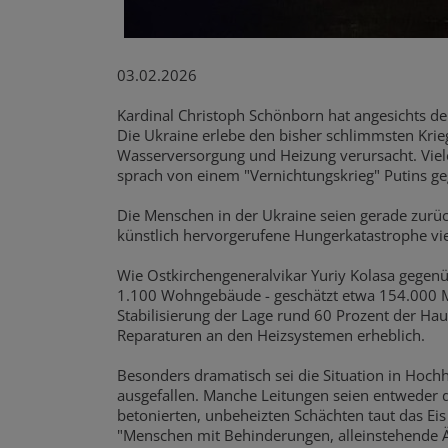
03.02.2026
Kardinal Christoph Schönborn hat angesichts de
Die Ukraine erlebe den bisher schlimmsten Krieg
Wasserversorgung und Heizung verursacht. Vie
sprach von einem "Vernichtungskrieg" Putins ge
Die Menschen in der Ukraine seien gerade zurück
künstlich hervorgerufene Hungerkatastrophe viel
Wie Ostkirchengeneralvikar Yuriy Kolasa gegenü
1.100 Wohngebäude - geschätzt etwa 154.000 M
Stabilisierung der Lage rund 60 Prozent der H
Reparaturen an den Heizsystemen erheblich.
Besonders dramatisch sei die Situation in Hoch
ausgefallen. Manche Leitungen seien entweder du
betonierten, unbeheizten Schächten taut das Ei
"Menschen mit Behinderungen, alleinstehende Äl