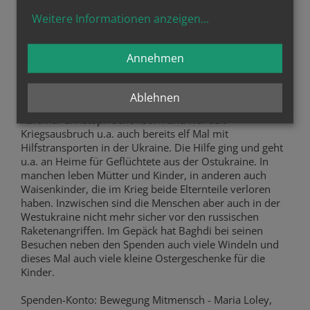
macht, setze man ein Zeichen dafür, "dass das Gute
Weitere Informationen anzeigen
...
stärker ist als das Böse und dass der Wille zum Frieden
letztlich stärker sein wird als die zerstörerische Kraft des
Krieges".
Annehmen
Der Koordinator der Hilfsaktion, Manuel Baghdi, wird
persönlich in die Ukraine reisen, um die Spenden zu
Ablehnen
überbringen. Baghdi ist der Flüchtlingsbeauftragte von
Kardinal Christoph Schönborn und war seit
Kriegsausbruch u.a. auch bereits elf Mal mit
Hilfstransporten in der Ukraine. Die Hilfe ging und geht
u.a. an Heime für Geflüchtete aus der Ostukraine. In
manchen leben Mütter und Kinder, in anderen auch
Waisenkinder, die im Krieg beide Elternteile verloren
haben. Inzwischen sind die Menschen aber auch in der
Westukraine nicht mehr sicher vor den russischen
Raketenangriffen. Im Gepäck hat Baghdi bei seinen
Besuchen neben den Spenden auch viele Windeln und
dieses Mal auch viele kleine Ostergeschenke für die
Kinder.
Spenden-Konto: Bewegung Mitmensch - Maria Loley,