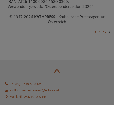
IBAN: AT26 1100 0086 1580 0300,
Verwendungszweck: "Osterspendenaktion 2026"
© 1947-2026
KATHPRESS
- Katholische Presseagentur
Österreich
zurück
+43 (0) 1-515 52-3405
ostkirchen.ordinariat@edw.or.at
Wollzeile 2/3, 1010 Wien