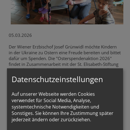
05.03.2026
Der Wiener Erzbischof Josef Grünwidl möchte Kindern
in der Ukraine zu Ostern eine Freude bereiten und bittet
dafür um Spenden. Die "Osterspendenaktion 2026"
findet in Zusammenarbeit mit der St. Elisabeth-Stiftung
sowie den Pfarren Baden St. Stephan und St. Josef statt.
"Jede Hilfe zählt und jede und jeder von uns kann einen
Datenschutzeinstellungen
Beitrag leisten, um zu helfen und Not zu lindern", so
Erzbischof Grünwidl in seinem Solidaritätsaufruf.
Gerade die Kinder zählten zu den besonders
Auf unserer Webseite werden Cookies
verletzlichen Opfern des Krieges. Sie hätten aber ein
verwendet für Social Media, Analyse,
Recht auf ein Aufwachsen in Frieden und Geborgenheit.
systemtechnische Notwendigkeiten und
Sonstiges. Sie können Ihre Zustimmung später
"An Gewalt, Ungerechtigkeit und Krieg dürfen wir uns
jederzeit ändern oder zurückziehen.
niemals gewöhnen", so Erzbischof Grünwidl. Mit jeder
kleinen Freude, die man einem Kind in der Ukraine