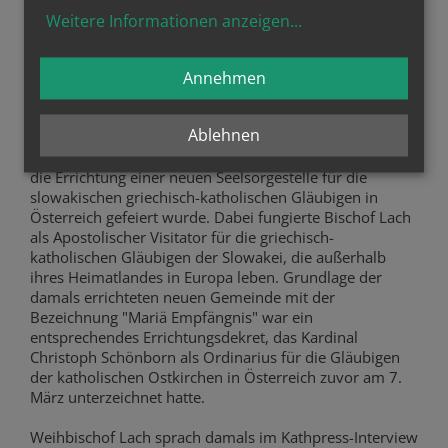
ist.
Weitere Informationen anzeigen
...
Bischof Lach mit Wien verbunden
Annehmen
Der neue griechisch-katholische Bischof von Bratislava
hat auch Verbindungen zu Wien. Erst vor einem Jahr (27.
Ablehnen
März) leitete Lach einen Gottesdienst in der griechisch-
katholischen Zentralpfarre St. Barbara in Wien, mit der
die Errichtung einer neuen Seelsorgestelle für die
slowakischen griechisch-katholischen Gläubigen in
Österreich gefeiert wurde. Dabei fungierte Bischof Lach
als Apostolischer Visitator für die griechisch-
katholischen Gläubigen der Slowakei, die außerhalb
ihres Heimatlandes in Europa leben. Grundlage der
damals errichteten neuen Gemeinde mit der
Bezeichnung "Mariä Empfängnis" war ein
entsprechendes Errichtungsdekret, das Kardinal
Christoph Schönborn als Ordinarius für die Gläubigen
der katholischen Ostkirchen in Österreich zuvor am 7.
März unterzeichnet hatte.
Weihbischof Lach sprach damals im Kathpress-Interview