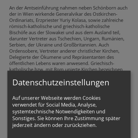
An der Amtseinführung nahmen neben Schönborn auch
der in Wien wirkende Generalvikar des Ostkirchen-
Ordinariats, Erzpriester Yuriy Kolasa, sowie zahlreiche
römisch-katholische und griechisch-katholische
Bischöfe aus der Slowakei und aus dem Ausland teil,
darunter Vertreter aus Tschechien, Ungarn, Rumänien,
Serbien, der Ukraine und Großbritannien. Auch
Ordensobere, Vertreter anderer christlicher Kirchen,
Delegierte der Ökumene und Repräsentanten des
öffentlichen Lebens waren anwesend. Griechisch-
katholische bzw. mit Rom unierte Kirchen bezeichnen
jene Glaubensgemeinschaften, die den Ritus nach
Datenschutzeinstellungen
orthodoxer Art feiern, aber den römischen Papst als
Oberhaupt anerkennen.
Auf unserer Webseite werden Cookies
Die Eparchie hatte die Feier seit langem vorbereitet und
verwendet für Social Media, Analyse,
als historischen Moment für die Ortskirche
systemtechnische Notwendigkeiten und
hervorgehoben. Die Pfarren waren eingeladen, sich
Sonstiges. Sie können Ihre Zustimmung später
durch Priester und Vertreter der Pfarrgemeinderäte zu
beteiligen. Damit sollte sichtbar werden, dass der
jederzeit ändern oder zurückziehen.
Amtsantritt des neuen Bischofs nicht nur ein formaler
Akt, sondern ein Fest der ganzen Kirche in der Slowakei