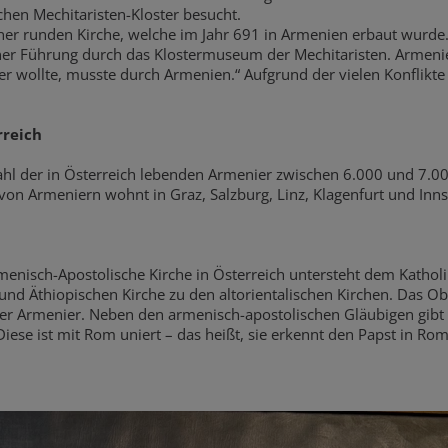
hen Mechitaristen-Kloster besucht.
er runden Kirche, welche im Jahr 691 in Armenien erbaut wurde. „D
iner Führung durch das Klostermuseum der Mechitaristen. Armenie
r wollte, musste durch Armenien.“ Aufgrund der vielen Konflikte
rreich
ahl der in Österreich lebenden Armenier zwischen 6.000 und 7.
von Armeniern wohnt in Graz, Salzburg, Linz, Klagenfurt und Inn
menisch-Apostolische Kirche in Österreich untersteht dem Katholi
und Äthiopischen Kirche zu den altorientalischen Kirchen. Das O
aller Armenier. Neben den armenisch-apostolischen Gläubigen gibt
ese ist mit Rom uniert – das heißt, sie erkennt den Papst in Ro