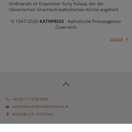
Ordinariats ist Erzpriester Yuriy Kolasa, der der
Ukrainischen Griechisch-katholischen Kirche angehört.
© 1947-2026
KATHPRESS
- Katholische Presseagentur
Österreich
zurück
+43 (0) 1-515 52-3405
ostkirchen.ordinariat@edw.or.at
Wollzeile 2/3, 1010 Wien