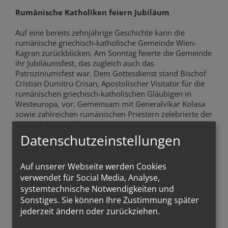
Rumänische Katholiken feiern Jubiläum
Auf eine bereits zehnjährige Geschichte kann die
rumänische griechisch-katholische Gemeinde Wien-
Kagran zurückblicken. Am Sonntag feierte die Gemeinde
ihr Jubiläumsfest, das zugleich auch das
Patroziniumsfest war. Dem Gottesdienst stand Bischof
Cristian Dumitru Crisan, Apostolischer Visitator für die
rumänischen griechisch-katholischen Gläubigen in
Westeuropa, vor. Gemeinsam mit Generalvikar Kolasa
sowie zahlreichen rumänischen Priestern zelebrierte der
Bischof die Göttliche Liturgie. In seiner Predigt betonte
der Bischof die Bedeutung der lebendigen Gemeinschaft
Datenschutzeinstellungen
und des Glaubenszeugnisses der rumänischen Christen
in der Diaspora.
Auf unserer Webseite werden Cookies
In der Gemeinde Wien-Kagran sind in den vergangenen
verwendet für Social Media, Analyse,
zehn Jahren zahlreiche pastorale, kulturelle und
systemtechnische Notwendigkeiten und
gemeinschaftliche Initiativen entstanden. Dazu gehörten
Sonstiges. Sie können Ihre Zustimmung später
eine rumänische Schule für Kinder, die Vorbereitung auf
jederzeit ändern oder zurückziehen.
die feierliche Erstkommunion, Konzerte,
Buchpräsentationen, Kirchweihfeste und viele