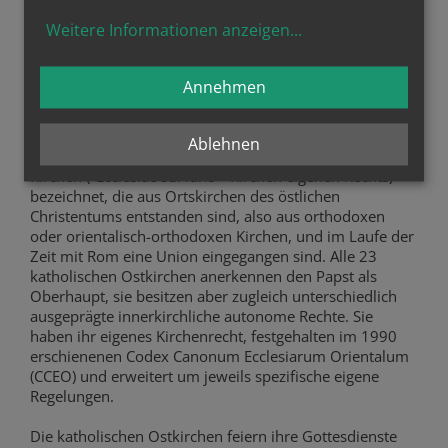
Begegnungen für Familien und Jugendliche. Der Chor
Weitere Informationen anzeigen
...
"Armonia" bringt die rumänische spirituelle und
musikalische Tradition über die Gemeinde hinaus einem
breiten Publikum näher.
Annehmen
23 katholische Ostkirchen
Ablehnen
Als katholische Ostkirchen werden eigenständige
Kirchen ("Ecclesiae sui iuris"- Kirchen eigenen Rechts)
bezeichnet, die aus Ortskirchen des östlichen
Christentums entstanden sind, also aus orthodoxen
oder orientalisch-orthodoxen Kirchen, und im Laufe der
Zeit mit Rom eine Union eingegangen sind. Alle 23
katholischen Ostkirchen anerkennen den Papst als
Oberhaupt, sie besitzen aber zugleich unterschiedlich
ausgeprägte innerkirchliche autonome Rechte. Sie
haben ihr eigenes Kirchenrecht, festgehalten im 1990
erschienenen Codex Canonum Ecclesiarum Orientalum
(CCEO) und erweitert um jeweils spezifische eigene
Regelungen.
Die katholischen Ostkirchen feiern ihre Gottesdienste