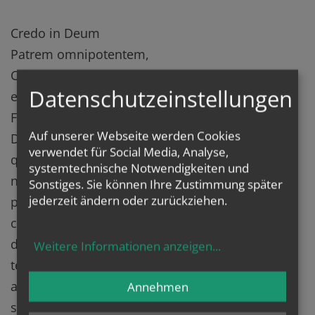
Credo in Deum
Patrem omnipotentem,
Creatorem cæli et terræ,
Datenschutzeinstellungen
et in Iesum Christum,
Filium Eius unicum,
Auf unserer Webseite werden Cookies
Dominum nostrum,
verwendet für Social Media, Analyse,
qui conceptus est de Spiritu Sancto,
systemtechnische Notwendigkeiten und
natus ex Maria Virgine,
Sonstiges. Sie können Ihre Zustimmung später
jederzeit ändern oder zurückziehen.
passus sub Pontio Pilato,
crucifixus, mortuus, et sepultus,
descendit ad inferos,
Weitere Informationen anzeigen
...
tertia die resurrexit a mortuis,
ascendit ad cælos,
Annehmen
sedet ad dexteram Patris omnipotentis,