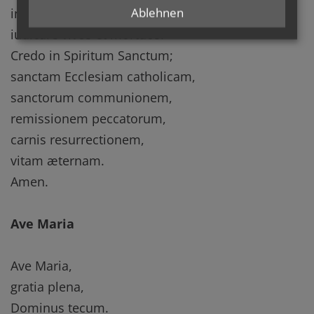
Ablehnen
inde venturus est
iudicare vivos et mortuos.
Credo in Spiritum Sanctum;
sanctam Ecclesiam catholicam,
sanctorum communionem,
remissionem peccatorum,
carnis resurrectionem,
vitam æternam.
Amen.
Ave Maria
Ave Maria,
gratia plena,
Dominus tecum.