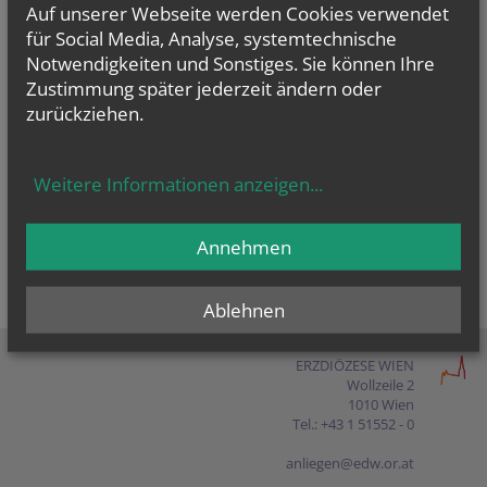
Auf unserer Webseite werden Cookies verwendet
Presse
für Social Media, Analyse, systemtechnische
Shop
Notwendigkeiten und Sonstiges. Sie können Ihre
Zustimmung später jederzeit ändern oder
zurückziehen.
EN
FR
ES
IT
PL
Weitere Informationen anzeigen
...
Annehmen
Ablehnen
ERZDIÖZESE WIEN
Wollzeile 2
1010 Wien
Tel.: +43 1 51552 - 0
anliegen@edw.or.at