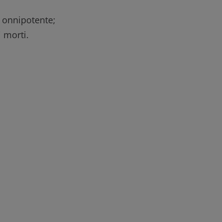
e onnipotente;
i morti.