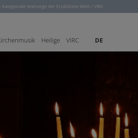
 Kategoriale Seelsorge der Erzdiözese Wien / VIRC
Kirchenmusik
Heilige
VIRC
DE
EN