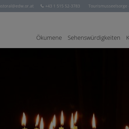
storal@edw.or.at
+43 1 515 52-3783
Tourismusseelsorge -
Ökumene
Sehenswürdigkeiten