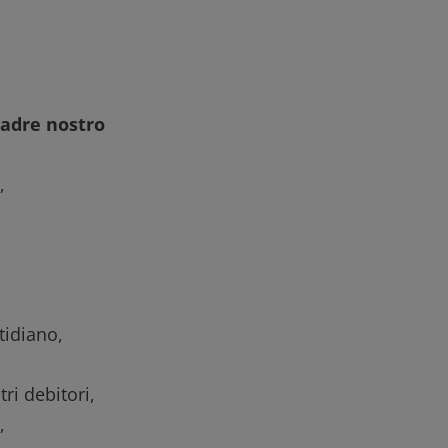
Padre nostro
,
tidiano,
ri debitori,
,