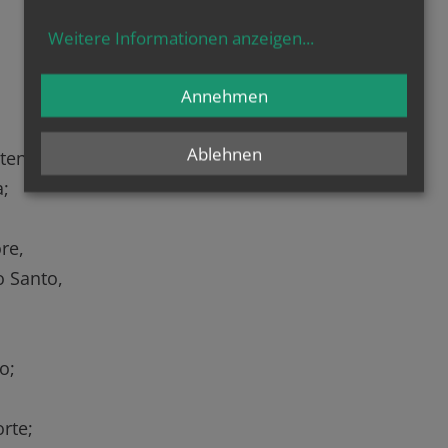
Weitere Informationen anzeigen
...
Annehmen
Ablehnen
tente,
a;
re,
o Santo,
o;
orte;