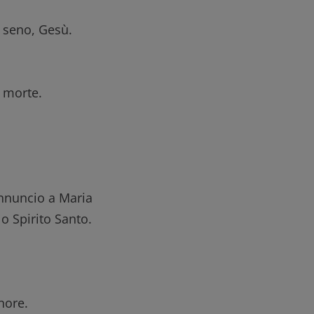
o seno, Gesù.
a morte.
annuncio a Maria
o Spirito Santo.
nore.