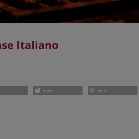
se Italiano
tweet
pin it