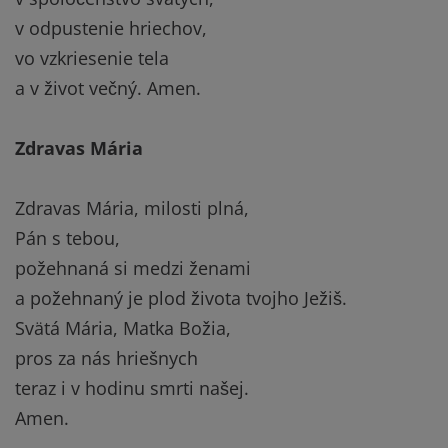
v odpustenie hriechov,
vo vzkriesenie tela
a v život večný. Amen.
Zdravas Mária
Zdravas Mária, milosti plná,
Pán s tebou,
požehnaná si medzi ženami
a požehnaný je plod života tvojho Ježiš.
Svätá Mária, Matka Božia,
pros za nás hriešnych
teraz i v hodinu smrti našej.
Amen.