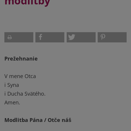
modlitby
Prežehnanie
V mene Otca
i Syna
i Ducha Svätého.
Amen.
Modlitba Pána / Otče náš