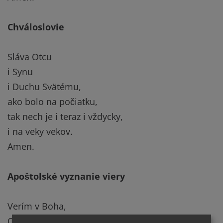
Chváloslovie
Sláva Otcu
i Synu
i Duchu Svätému,
ako bolo na počiatku,
tak nech je i teraz i vždycky,
i na veky vekov.
Amen.
Apoštolské vyznanie viery
Verím v Boha,
Otca všemohúceho,