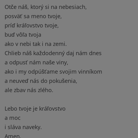
Otče náš, ktorý si na nebesiach,
posväť sa meno tvoje,
príď kráľovstvo tvoje,
buď vôľa tvoja
ako v nebi tak i na zemi.
Chlieb náš každodenný daj nám dnes
a odpusť nám naše viny,
ako i my odpúšťame svojim vinníkom
a neuveď nás do pokušenia,
ale zbav nás zlého.
Lebo tvoje je kráľovstvo
a moc
i sláva naveky.
Amen.