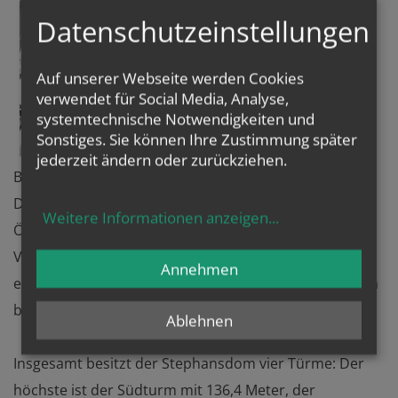
Datenschutzeinstellungen
Auf unserer Webseite werden Cookies
verwendet für Social Media, Analyse,
systemtechnische Notwendigkeiten und
Sonstiges. Sie können Ihre Zustimmung später
jederzeit ändern oder zurückziehen.
Bauwerk ist 107 Meter lang und 34 Meter breit. Der
Dom ist eines der wichtigsten gotischen Bauwerke in
Weitere Informationen anzeigen
...
Österreich. Teile des spätromanischen
Vorgängerbaues von 1230/40 bis 1263 sind noch
Annehmen
erhalten und bilden die Westfassade, flankiert von den
beiden Heidentürmen, die etwa 65 Meter hoch sind.
Ablehnen
Insgesamt besitzt der Stephansdom vier Türme: Der
höchste ist der Südturm mit 136,4 Meter, der